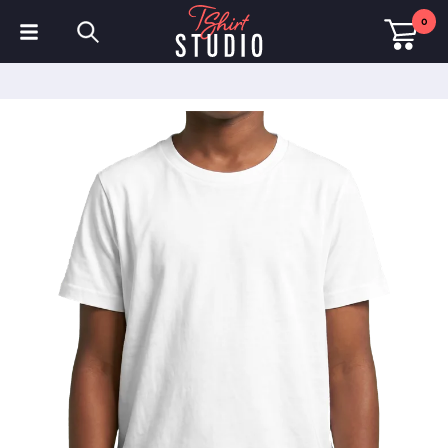
0
T-shirts
Sweats à capuche
Polos
Sweats
Chapeaux et Casquettes
Vêtements de sport
Vêtements de travail
Polaires & Vestes
Haute visibilité