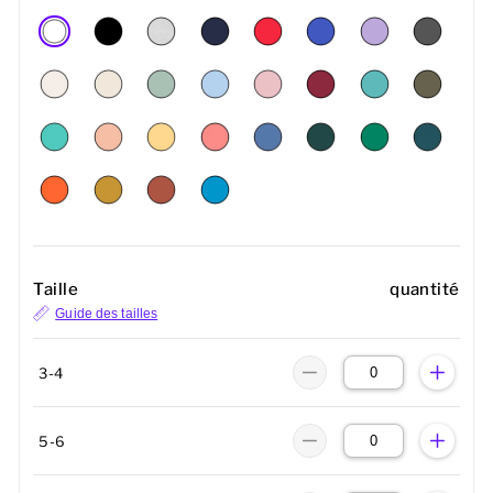
Taille
quantité
Guide des tailles
3-4
5-6