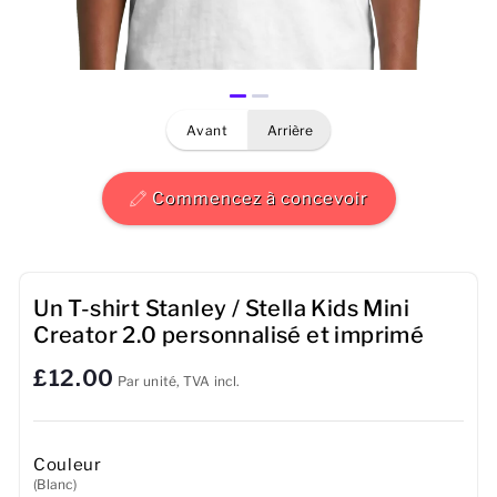
Hommes
Femmes
avant
arrière
Enfants
Bébé
Commencez à concevoir
Durable
Tasses
Un T-shirt Stanley / Stella Kids Mini
Creator 2.0 personnalisé et imprimé
Serviettes
£12.00
Par unité, TVA incl.
Sacs
Accessoires de sport
Couleur
(Blanc)