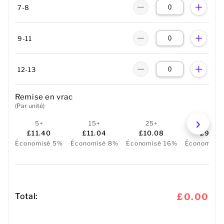
7-8
9-11
12-13
Remise en vrac
(Par unité)
5+
15+
25+
50+
£11.40
£11.04
£10.08
£9.72
Économisé 5%
Économisé 8%
Économisé 16%
Économisé
Total:
£0.00