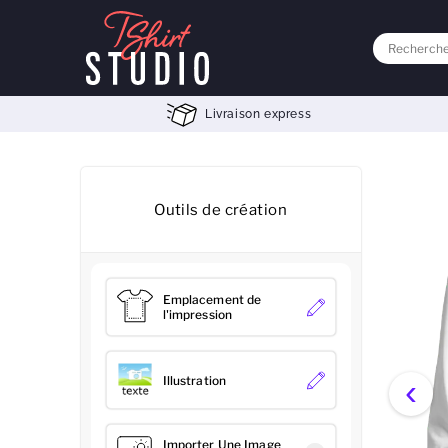
Livraison express
Outils de création
Emplacement de
l'impression
‹
Illustration
Importer Une Image