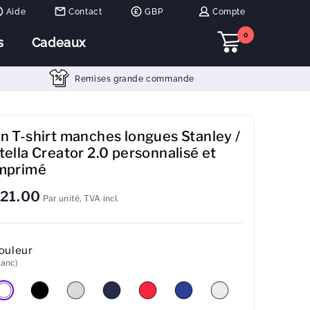
Aide
Contact
GBP
Compte
0
s
Cadeaux
Remises grande commande
n T-shirt manches longues Stanley /
tella Creator 2.0 personnalisé et
mprimé
21.00
Par unité, TVA incl.
ouleur
lanc)