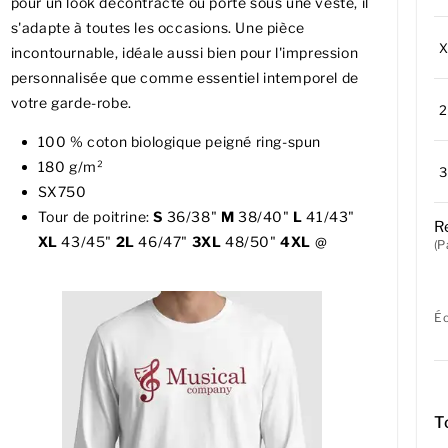
pour un look décontracté ou porté sous une veste, il
s'adapte à toutes les occasions. Une pièce
incontournable, idéale aussi bien pour l'impression
personnalisée que comme essentiel intemporel de
votre garde-robe.
100 % coton biologique peigné ring-spun
180 g/m²
SX750
Tour de poitrine:
S
36/38"
M
38/40"
L
41/43"
R
XL
43/45"
2L
46/47"
3XL
48/50"
4XL
@
(P
É
T