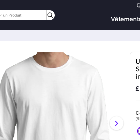
Vêtement
U
S
i
£
C
(B
›