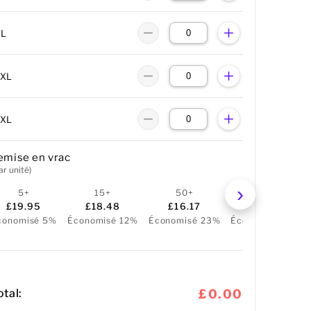
XL
2XL
3XL
emise en vrac
ar unité)
5+
15+
50+
100+
£19.95
£18.48
£16.17
£14.70
conomisé 5%
Économisé 12%
Économisé 23%
Économisé 30%
otal:
£0.00