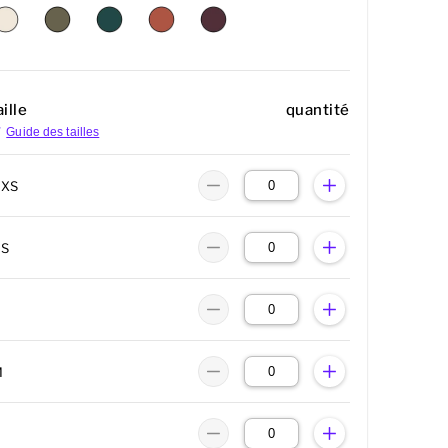
ille
quantité
Guide des tailles
XXS
XS
M