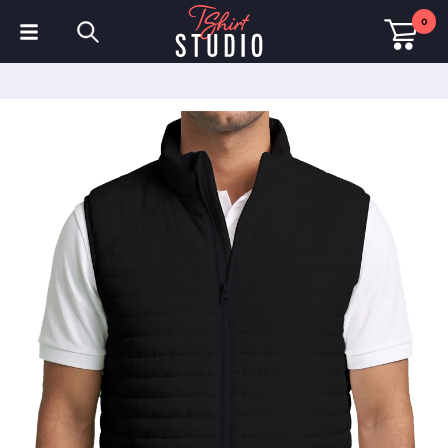
0
T-shirts
Sweats à capuche
Polos
Sweats
Chapeaux et Casquettes
Vêtements de sport
Vêtements de travail
Polaires & Vestes
Haute visibilité