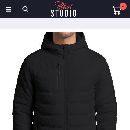
0
T-shirts
Sweats à capuche
Polos
Sweats
Chapeaux et Casquettes
Vêtements de sport
Vêtements de travail
Polaires & Vestes
Haute visibilité