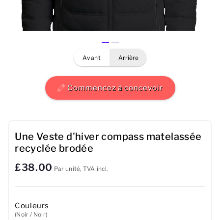
Hommes
Femmes
avant
arrière
Enfants
Bébé
Commencez à concevoir
Durable
Tasses
Une Veste d'hiver compass matelassée
recyclée brodée
Serviettes
£38.00
Par unité, TVA incl.
Sacs
Accessoires de sport
Couleurs
(Noir / Noir)