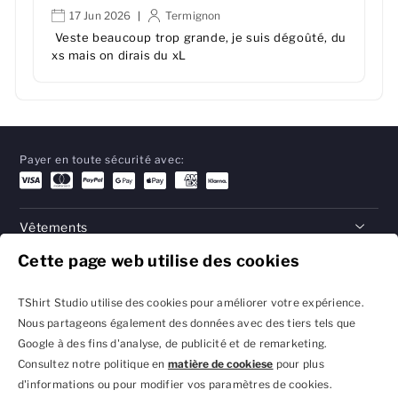
17 Jun 2026
Termignon
|
Veste beaucoup trop grande, je suis dégoûté, du
xs mais on dirais du xL
Payer en toute sécurité avec:
Vêtements
Cette page web utilise des cookies
Cadeaux
Aide
TShirt Studio utilise des cookies pour améliorer votre expérience.
Nous partageons également des données avec des tiers tels que
Google à des fins d'analyse, de publicité et de remarketing.
Consultez notre politique en
matière de cookiese
pour plus
Politique de confidentialité
Conditions générales
d'informations ou pour modifier vos paramètres de cookies.
et réglages des cookies