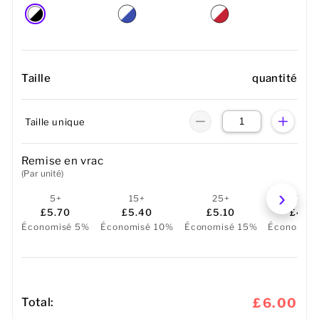
Taille
quantité
Taille unique
Remise en vrac
(Par unité)
5+
15+
25+
50+
£5.70
£5.40
£5.10
£4.8
Économisé 5%
Économisé 10%
Économisé 15%
Économis
Total:
£6.00