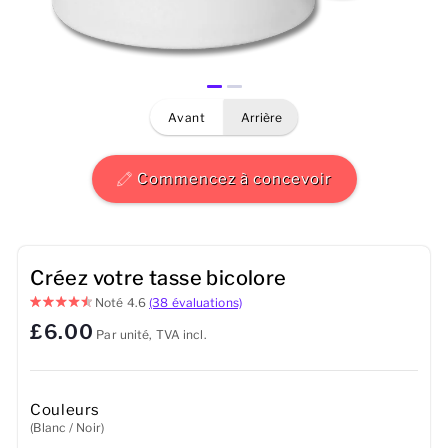
Hommes
Femmes
avant
arrière
Enfants
Bébé
Commencez à concevoir
Durable
Tasses
Créez votre tasse bicolore
Noté
4.6
(38 évaluations)
Serviettes
£6.00
Par unité, TVA incl.
Sacs
Accessoires de sport
Couleurs
(Blanc / Noir)