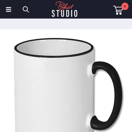
0
T-shirts
Sweats à capuche
Polos
Sweats
Chapeaux et Casquettes
Vêtements de sport
Vêtements de travail
Polaires & Vestes
Haute visibilité