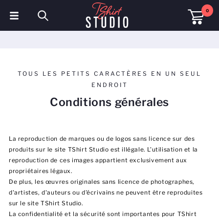
0
T-shirts
Sweats à capuche
TOUS LES PETITS CARACTÈRES EN UN SEUL
Polos
ENDROIT
Conditions générales
Sweats
Chapeaux et Casquettes
La reproduction de marques ou de logos sans licence sur des
Vêtements de sport
produits sur le site TShirt Studio est illégale. L'utilisation et la
reproduction de ces images appartient exclusivement aux
propriétaires légaux.
Vêtements de travail
De plus, les œuvres originales sans licence de photographes,
d'artistes, d'auteurs ou d'écrivains ne peuvent être reproduites
Polaires & Vestes
sur le site TShirt Studio.
La confidentialité et la sécurité sont importantes pour TShirt
Haute visibilité