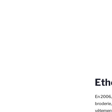
Eth
En 2006, 
broderie,
vêtements