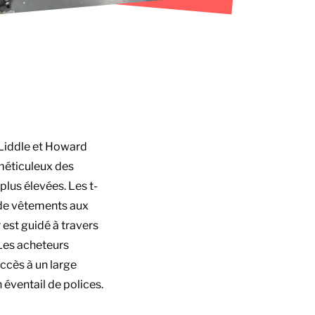
 Liddle et Howard
 méticuleux des
lus élevées. Les t-
k de vêtements aux
est guidé à travers
 Les acheteurs
ccès à un large
 éventail de polices.