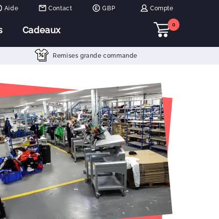
Aide
Contact
GBP
Compte
0
s
Cadeaux
Remises grande commande