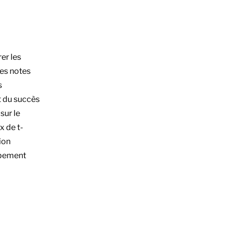
rer les
les notes
s
 du succès
sur le
x de t-
tion
ipement