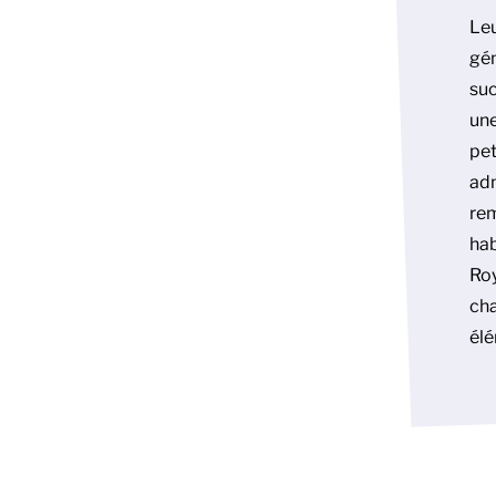
Leu
gén
suc
une
pet
adm
rem
hab
Roy
cha
élé