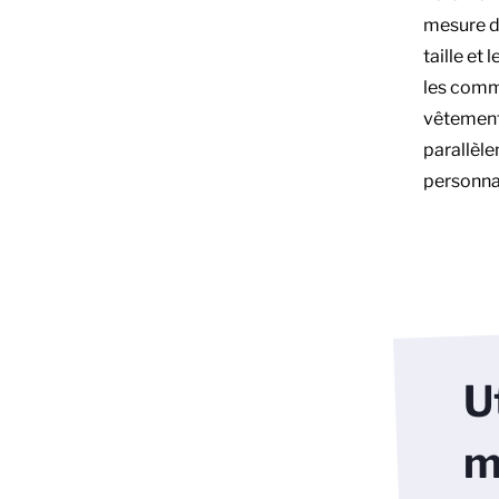
mesure d
taille et
les com
vêtement
parallèle
personnal
U
m