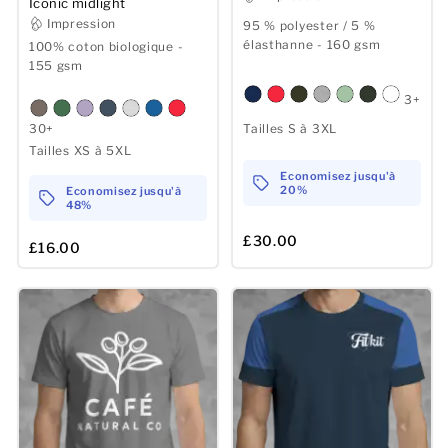
Iconic midlight
Impression
95 % polyester / 5 %
élasthanne - 160 gsm
100% coton biologique -
155 gsm
3+
Tailles S à 3XL
30+
Tailles XS à 5XL
Economisez jusqu'à
20%
Economisez jusqu'à
48%
£30.00
£16.00