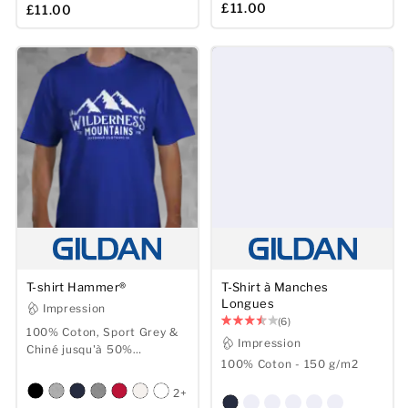
£11.00
£11.00
T-shirt Hammer®
T-Shirt à Manches
Longues
Impression
(6)
100% Coton, Sport Grey &
Impression
Chiné jusqu'à 50%
100% Coton - 150 g/m2
Polyester - 193/203 gsm
2+