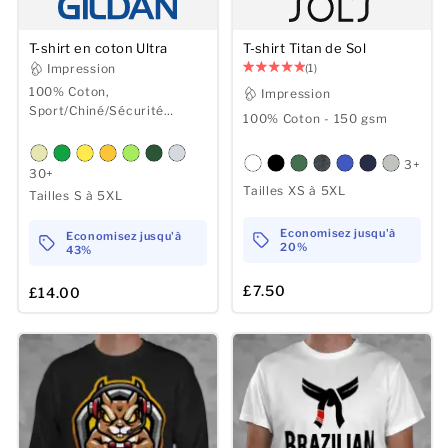
T-shirt en coton Ultra
T-shirt Titan de Sol
Impression
(1)
100% Coton,
Impression
Sport/Chiné/Sécurité
100% Coton - 150 gsm
jusqu'à 50% Polyester -
193/203 gsm
3+
30+
Tailles XS à 5XL
Tailles S à 5XL
Economisez jusqu'à
Economisez jusqu'à
20%
43%
£7.50
£14.00