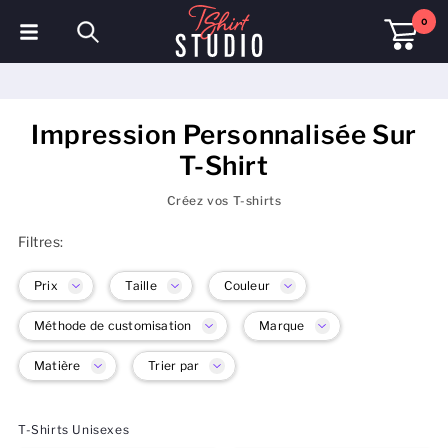
0
T-shirts
Sweats à capuche
Impression Personnalisée Sur
T-Shirt
Polos
Créez vos T-shirts
Sweats
Filtres:
Chapeaux et Casquettes
Prix
Taille
Couleur
Vêtements de sport
Méthode de customisation
Marque
Vêtements de travail
Matière
Trier par
Polaires & Vestes
T-Shirts Unisexes
Haute visibilité