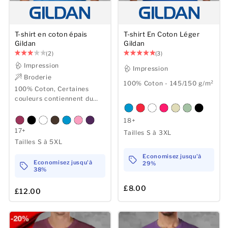
T-shirt en coton épais
T-shirt En Coton Léger
Gildan
Gildan
(2)
(3)
Impression
Impression
Broderie
100% Coton - 145/150 g/m²
100% Coton, Certaines
couleurs contiennent du
polyester - 175/185 gsm
18+
17+
Tailles S à 3XL
Tailles S à 5XL
Economisez jusqu'à
Economisez jusqu'à
29%
38%
£8.00
£12.00