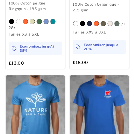
100% Coton peigné
100% Coton Organique -
Ringspun - 185 gsm
215 gsm
7+
28+
Tailles XXS à 3XL
Tailles XS à 5XL
Economisez jusqu'à
Economisez jusqu'à
26%
38%
£18.00
£13.00