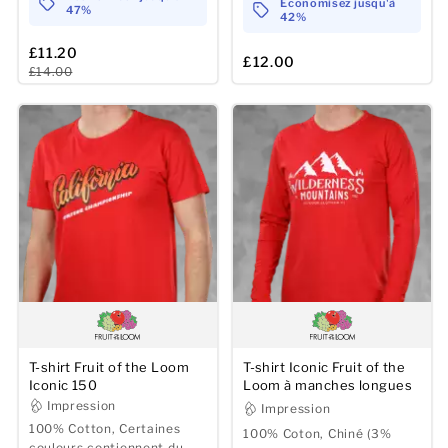
Economisez jusqu'à
47%
42%
£11.20
£12.00
£14.00
T-shirt Fruit of the Loom
T-shirt Iconic Fruit of the
Iconic 150
Loom à manches longues
Impression
Impression
100% Cotton, Certaines
100% Coton, Chiné (3%
couleurs contiennent du