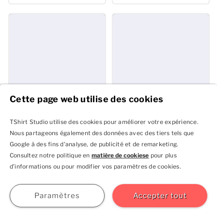
Cette page web utilise des cookies
TShirt Studio utilise des cookies pour améliorer votre expérience.
Nous partageons également des données avec des tiers tels que
T-shirt AWDis 150
Uneek Classic T-Shirt
Google à des fins d'analyse, de publicité et de remarketing.
Impression
Impression
Consultez notre politique en
matière de cookiese
pour plus
100% Coton - 150 g/m2
100% Coton - 180 g/m2
d'informations ou pour modifier vos paramètres de cookies.
18+
13+
S'inscrire
Se
Aide
GBP
Tailles S à 5XL
Tailles XS à 6XL
connecter