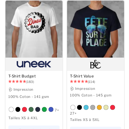
Hommes
Femmes
Enfants
Bébé
Durable
T-Shirt Budget
T-Shirt Value
Tasses
(183)
(114)
Impression
Impression
Serviettes
100% Coton - 145 gsm
100% Coton - 141 gsm
Sacs
7+
27+
Accessoires de sport
Tailles XS à 4XL
Tailles XS à 5XL