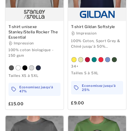
T-shirt unisexe
T-shirt Gildan Softstyle
Stanley/Stella Rocker The
Impression
Essential
100% Coton, Sport Grey &
Impression
Chiné jusqu'à 50%
100% coton biologique -
Polyester - 144/153 gsm
150 gsm
34+
Tailles S à 5XL
Tailles XS à 5XL
Economisez jusqu'à
Economisez jusqu'à
25%
47%
£9.00
£15.00