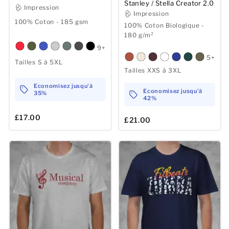
Stanley / Stella Creator 2.0
Impression
Impression
100% Coton - 185 gsm
100% Coton Biologique -
180 g/m²
9+
5+
Tailles S à 5XL
Tailles XXS à 3XL
Economisez jusqu'à
Economisez jusqu'à
35%
42%
£17.00
£21.00