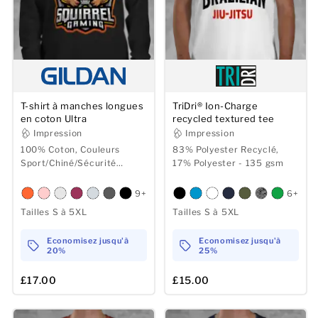
T-shirt à manches longues
TriDri® Ion-Charge
en coton Ultra
recycled textured tee
Impression
Impression
100% Coton, Couleurs
83% Polyester Recyclé,
Sport/Chiné/Sécurité
17% Polyester - 135 gsm
jusqu'à 50% Polyester -
193/203 gsm
9+
6+
Tailles S à 5XL
Tailles S à 5XL
Economisez jusqu'à
Economisez jusqu'à
20%
25%
£17.00
£15.00