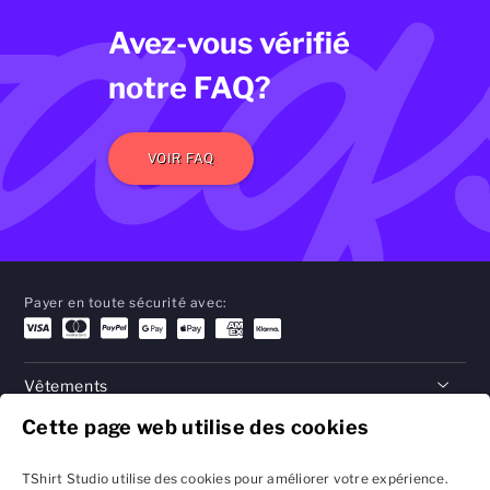
faq
Avez-vous vérifié
notre FAQ?
VOIR FAQ
Payer en toute sécurité avec:
Vêtements
Cette page web utilise des cookies
Cadeaux
Aide
TShirt Studio utilise des cookies pour améliorer votre expérience.