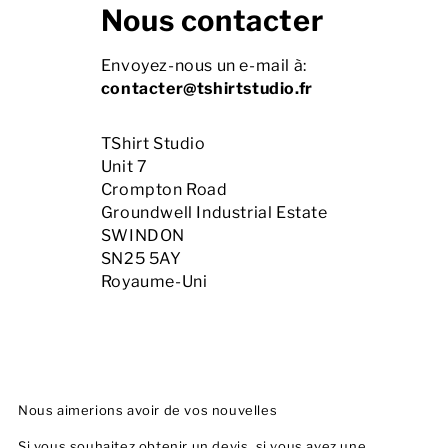
Nous contacter
Hommes
Envoyez-nous un e-mail à:
Femmes
contacter@tshirtstudio.fr
Enfants
TShirt Studio

Unit 7

Bébé
Crompton Road

Groundwell Industrial Estate

Durable
SWINDON

SN25 5AY

Tasses
Royaume-Uni
Serviettes
Sacs
Accessoires de sport
Nous aimerions avoir de vos nouvelles
Si vous souhaitez obtenir un devis, si vous avez une