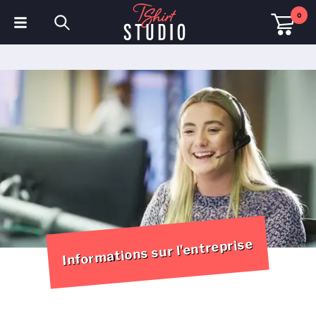
0
T-shirts
Sweats à capuche
Polos
Sweats
Chapeaux et Casquettes
Vêtements de sport
Informations sur l'entreprise
Vêtements de travail
Polaires & Vestes
Haute visibilité