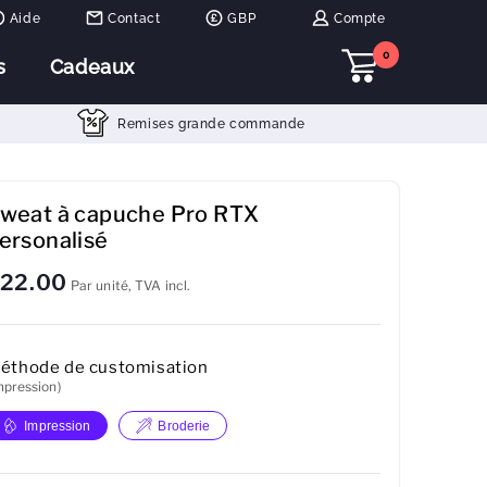
Aide
Contact
GBP
Compte
0
s
Cadeaux
Remises grande commande
weat à capuche Pro RTX
ersonalisé
22.00
Par unité, TVA incl.
éthode de customisation
mpression)
Impression
Broderie