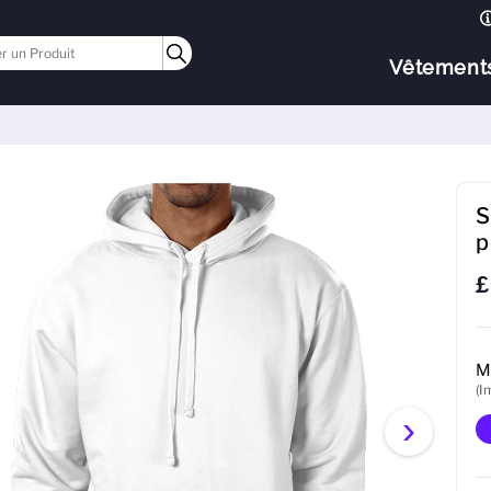
Vêtement
S
p
£
M
(I
›