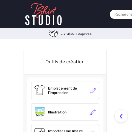
Livraison express
Outils de création
Emplacement de
l'impression
‹
Illustration
Importer Une Image