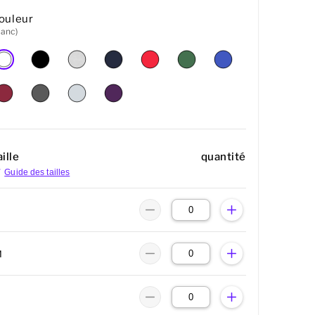
ouleur
lanc)
ille
quantité
Guide des tailles
M