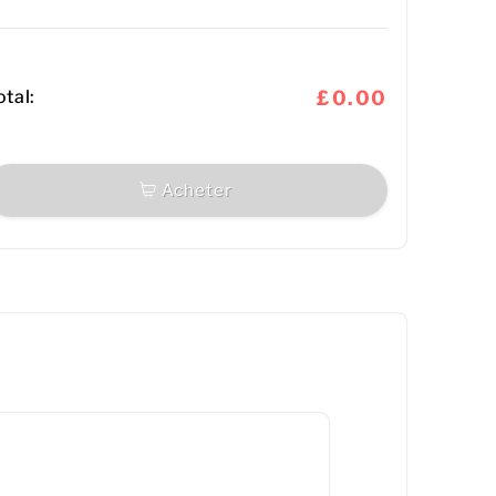
otal:
£0.00
Acheter