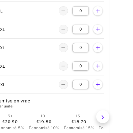
XL
2XL
3XL
4XL
5XL
emise en vrac
ar unité)
5+
10+
15+
25+
£20.90
£19.80
£18.70
£17.60
conomisé 5%
Économisé 10%
Économisé 15%
Économisé 20%