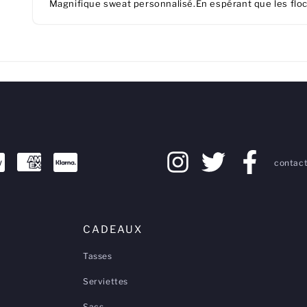
Magnifique sweat personnalisé.En espérant que les floc
contact
CADEAUX
Tasses
Serviettes
Sacs