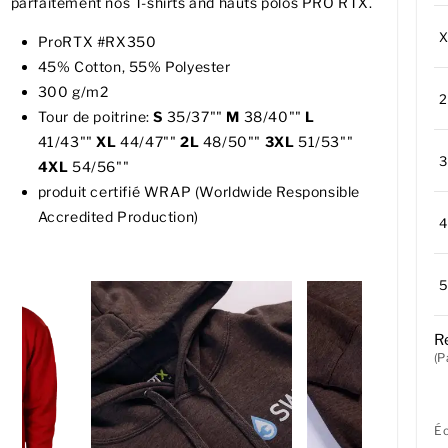
parfaitement nos T-shirts and hauts polos PRO RTX.
ProRTX #RX350
45% Cotton, 55% Polyester
300 g/m2
Tour de poitrine:
S
35/37""
M
38/40""
L
41/43""
XL
44/47""
2L
48/50""
3XL
51/53""
4XL
54/56""
produit certifié WRAP (Worldwide Responsible
Accredited Production)
R
(P
É