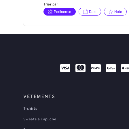
Trier par
Pertinence
Date
Note
VÊTEMENTS
T-shirts
Sweats à capuche