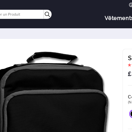
Vêtement
S
£
C
(N