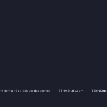
onfidentialité et réglages des cookies
TShirtStudio.com
TShirtStud