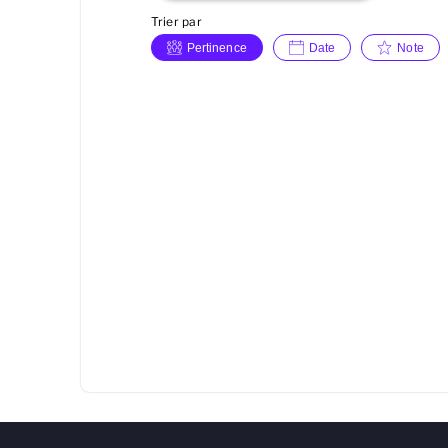
Trier par
Pertinence
Date
Note