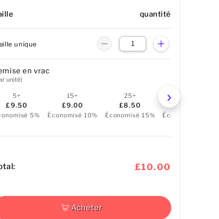
ille
quantité
aille unique
emise en vrac
ar unité)
5+
15+
25+
50+
£9.50
£9.00
£8.50
£8.00
conomisé 5%
Économisé 10%
Économisé 15%
Économisé 20%
otal:
£10.00
Acheter