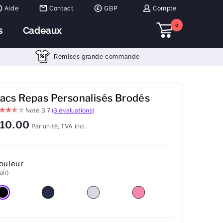
Aide
Contact
GBP
Compte
0
s
Cadeaux
Remises grande commande
acs Repas Personalisés Brodés
Noté
3.7
(3 évaluations)
10.00
Par unité, TVA incl.
ouleur
oir)