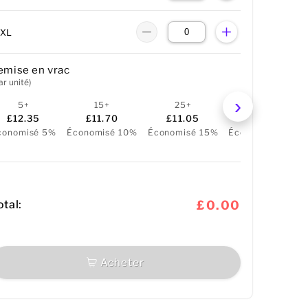
7XL
emise en vrac
ar unité)
5+
15+
25+
50+
£12.35
£11.70
£11.05
£10.40
conomisé 5%
Économisé 10%
Économisé 15%
Économisé 20%
otal:
£0.00
Acheter