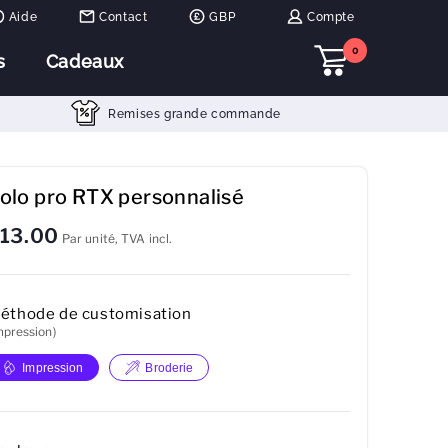
Aide
Contact
GBP
Compte
0
s
Cadeaux
Remises grande commande
olo pro RTX personnalisé
13.00
Par unité, TVA incl.
éthode de customisation
mpression)
Impression
Broderie