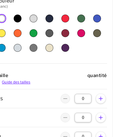
ouleur
lanc)
ille
quantité
Guide des tailles
XS
M