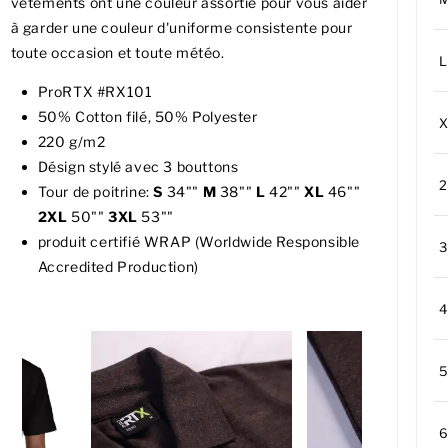
vêtements ont une couleur assortie pour vous aider
à garder une couleur d'uniforme consistente pour
toute occasion et toute météo.
L
ProRTX #RX101
50% Cotton filé, 50% Polyester
220 g/m2
Désign stylé avec 3 bouttons
Tour de poitrine:
S
34""
M
38""
L
42""
XL
46""
2XL
50""
3XL
53""
produit certifié WRAP (Worldwide Responsible
Accredited Production)