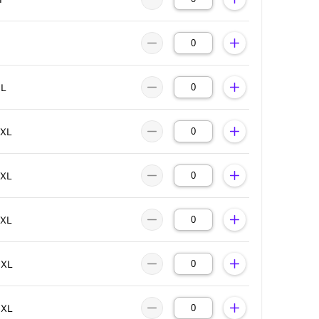
XL
2XL
3XL
4XL
5XL
6XL