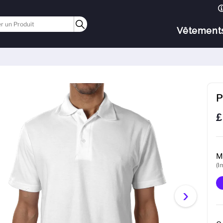
Vêtement
P
£
M
(I
›