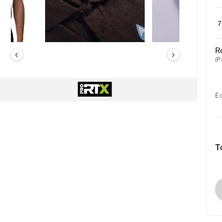
R
‹
›
(P
É
T