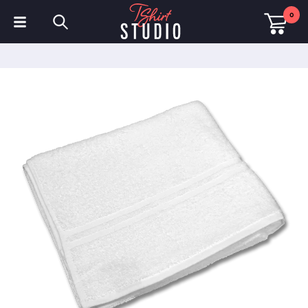
0
T-shirts
Sweats à capuche
Polos
Sweats
Chapeaux et Casquettes
Vêtements de sport
Vêtements de travail
Polaires & Vestes
Haute visibilité