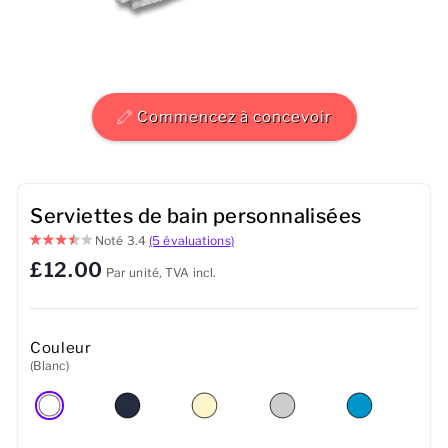
Hommes
Femmes
Commencez à concevoir
Enfants
Bébé
Serviettes de bain personnalisées
Durable
Noté
3.4
(5 évaluations)
£12.00
Tasses
Par unité, TVA incl.
Serviettes
Couleur
Sacs
(Blanc)
Accessoires de sport