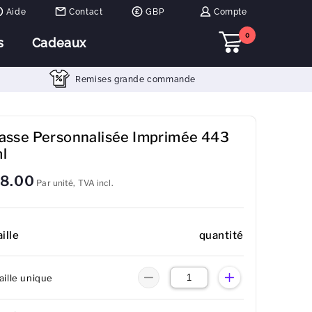
Aide
Contact
GBP
Compte
0
s
Cadeaux
Remises grande commande
asse Personnalisée Imprimée 443
l
8.00
Par unité, TVA incl.
ille
quantité
aille unique