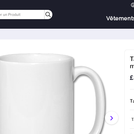
Vêtement
T
m
£
Ta
›
T