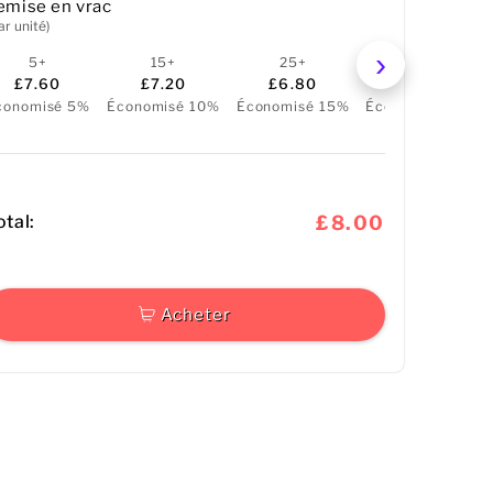
emise en vrac
ar unité)
5+
15+
25+
50+
£7.60
£7.20
£6.80
£6.40
conomisé 5%
Économisé 10%
Économisé 15%
Économisé 20%
otal:
£8.00
Acheter