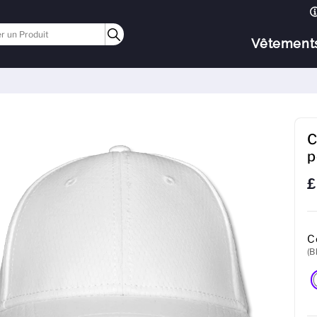
Vêtement
C
p
£
C
(B