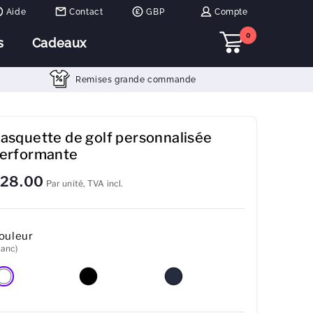
Aide
Contact
GBP
Compte
0
s
Cadeaux
Remises grande commande
asquette de golf personnalisée
erformante
28.00
Par unité, TVA incl.
ouleur
lanc)