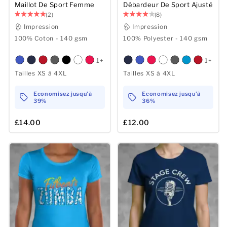
Maillot De Sport Femme
Débardeur De Sport Ajusté
(2)
(8)
Impression
Impression
100% Coton - 140 gsm
100% Polyester - 140 gsm
1+
1+
Tailles XS à 4XL
Tailles XS à 4XL
Economisez jusqu'à
Economisez jusqu'à
39%
36%
£14.00
£12.00