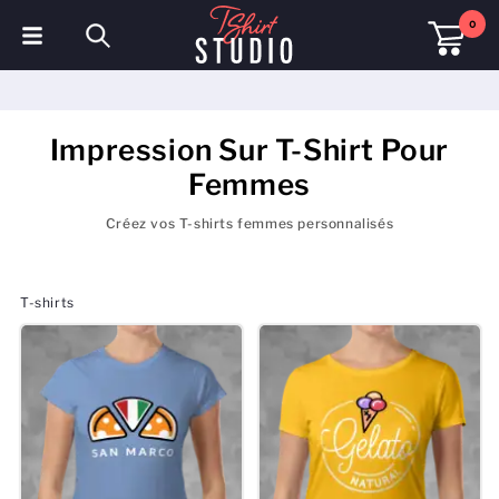
0
T-shirts
Sweats à capuche
Impression Sur T-Shirt Pour
Femmes
Polos
Créez vos T-shirts femmes personnalisés
Sweats
Chapeaux et Casquettes
T-shirts
Vêtements de sport
Vêtements de travail
Polaires & Vestes
Haute visibilité