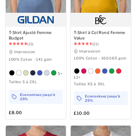
Hommes
Femmes
T-Shirt Ajusté Femme
T-Shirt à Col Rond Femme
Budget
Value
Enfants
(21)
(21)
Impression
Impression
Bébé
100% Coton - 160/165 gsm
100% Coton - 141 gsm
Durable
5+
12+
Tailles S à 2XL
Tasses
Tailles XS à 3XL
Economisez jusqu'à
Serviettes
Economisez jusqu'à
25%
25%
Sacs
£8.00
£10.00
Accessoires de sport