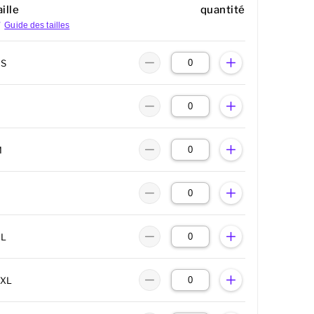
ille
quantité
Guide des tailles
XS
M
XL
2XL