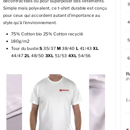
décontractées ou pour superposer des vêtements.
Simple mais polyvalent, ce t-shirt durable est conçu
pour ceux qui accordent autant d'importance au
style qu'à l'environnement.
75% Cotton bio 25% Cotton recyclé
180g/m2
Tour du buste:
S
35/37
M
38/40
L
41/43
XL
44/47
2L
48/50
3XL
51/53
4XL
54/56
R
(P
É