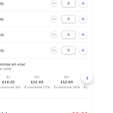
3XL
4XL
5XL
6XL
emise en vrac
ar unité)
5+
15+
25+
50+
£14.25
£12.45
£12.00
£10.50
conomisé 5%
Économisé 17%
Économisé 20%
Économisé 30%