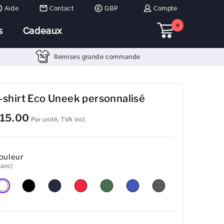
Aide
Contact
GBP
Compte
0
s
Cadeaux
Remises grande commande
-shirt Eco Uneek personnalisé
15.00
Par unité, TVA incl.
ouleur
lanc)