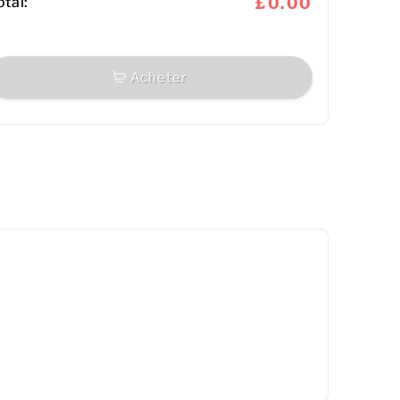
otal:
£0.00
Acheter