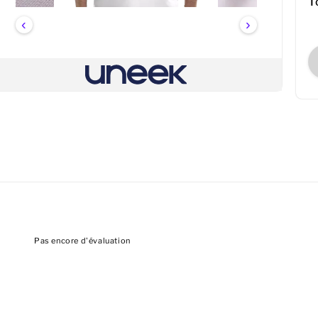
T
‹
›
Pas encore d'évaluation