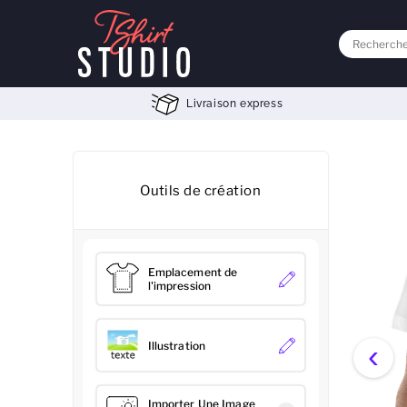
Livraison express
Outils de création
Emplacement de
l'impression
‹
Illustration
Importer Une Image