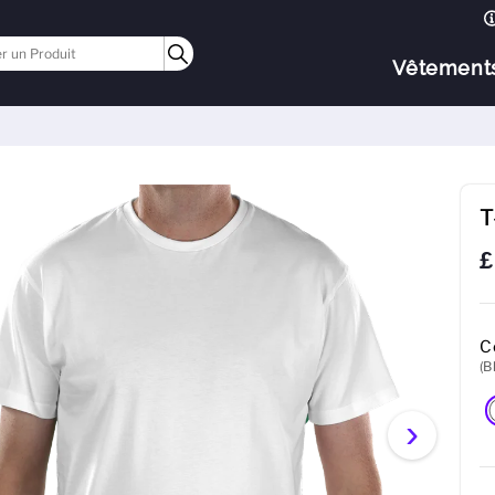
Vêtement
T
£
C
(B
›