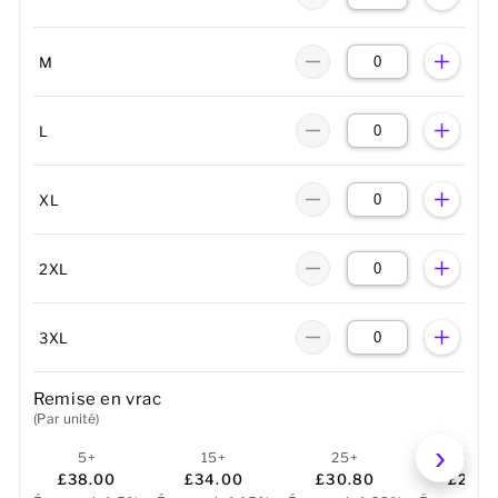
M
L
XL
2XL
3XL
Remise en vrac
(Par unité)
5+
15+
25+
50+
£38.00
£34.00
£30.80
£29.6