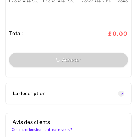
Économisé 5%
Économisé 15%
Économisé 23%
Économis
Total:
£0.00
Acheter
La description
Avis des clients
Comment fonctionnent nos revues?