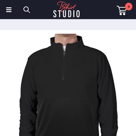
0
T-shirts
Sweats à capuche
Polos
Sweats
Chapeaux et Casquettes
Vêtements de sport
Vêtements de travail
Polaires & Vestes
Haute visibilité