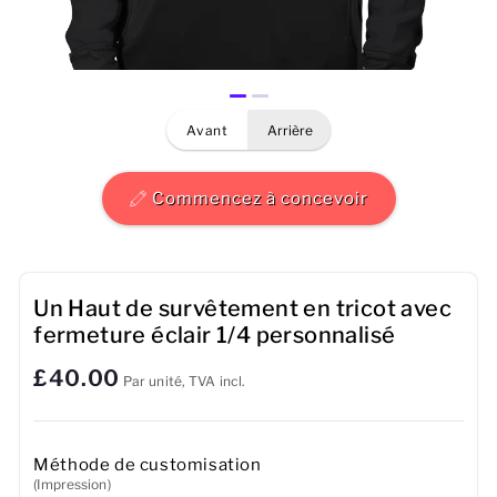
Hommes
Femmes
avant
arrière
Enfants
Bébé
Commencez à concevoir
Durable
Tasses
Un Haut de survêtement en tricot avec
fermeture éclair 1/4 personnalisé
Serviettes
£40.00
Par unité, TVA incl.
Sacs
Accessoires de sport
Méthode de customisation
(Impression)