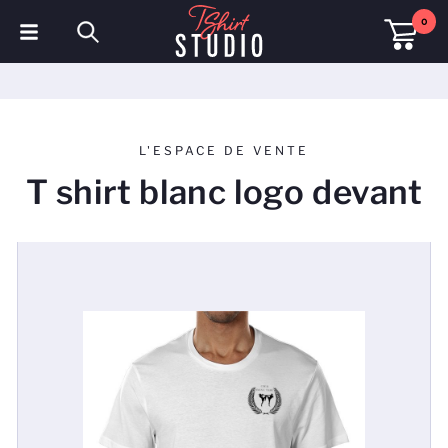
0
T-shirts
Sweats à capuche
L'ESPACE DE VENTE
Polos
T shirt blanc logo devant
Sweats
Chapeaux et Casquettes
Vêtements de sport
Vêtements de travail
Polaires & Vestes
Haute visibilité