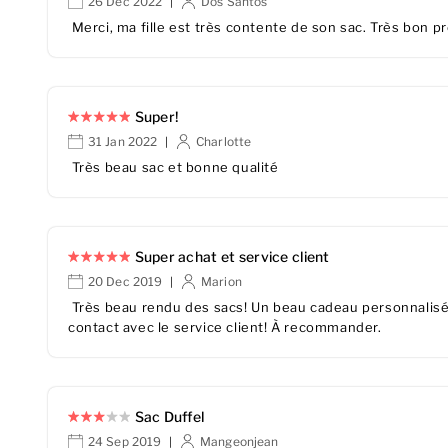
26 Dec 2022
Dos Santos
|
Merci, ma fille est très contente de son sac. Très bon pr
Super!
31 Jan 2022
Charlotte
|
Très beau sac et bonne qualité
Super achat et service client
20 Dec 2019
Marion
|
Très beau rendu des sacs! Un beau cadeau personnalisé o
contact avec le service client! À recommander.
Sac Duffel
24 Sep 2019
Mangeonjean
|