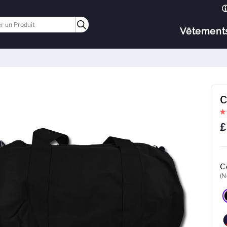
Vêtement
C
£
C
(N