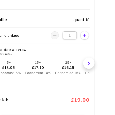
ille
quantité
aille unique
emise en vrac
ar unité)
5+
15+
25+
50+
£18.05
£17.10
£16.15
£15.20
conomisé 5%
Économisé 10%
Économisé 15%
Économisé 20%
otal:
£19.00