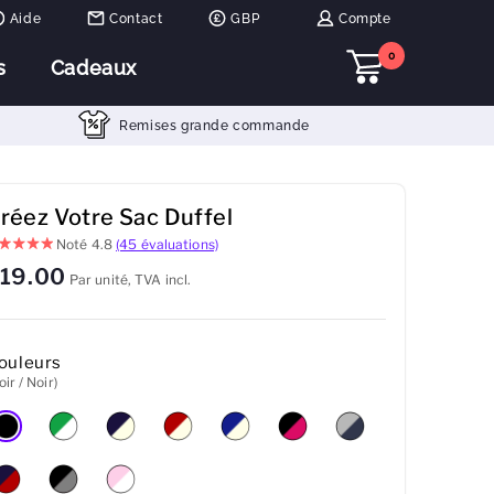
Aide
Contact
GBP
Compte
0
s
Cadeaux
Remises grande commande
réez Votre Sac Duffel
Noté
4.8
(45 évaluations)
19.00
Par unité, TVA incl.
ouleurs
oir / Noir)