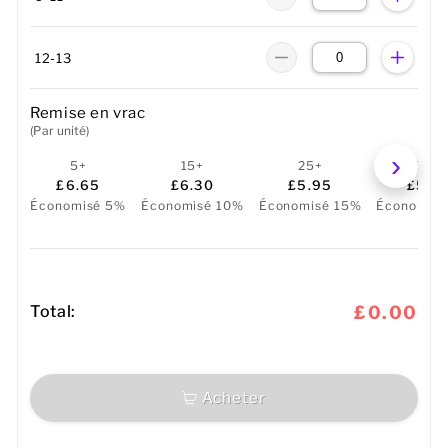
12-13
Remise en vrac
(Par unité)
5+
15+
25+
50+
£6.65
£6.30
£5.95
£5.6
Économisé 5%
Économisé 10%
Économisé 15%
Économis
Total:
£0.00
Acheter