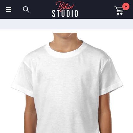
0
T-shirts
Sweats à capuche
Polos
Sweats
Chapeaux et Casquettes
Vêtements de sport
Vêtements de travail
Polaires & Vestes
Haute visibilité