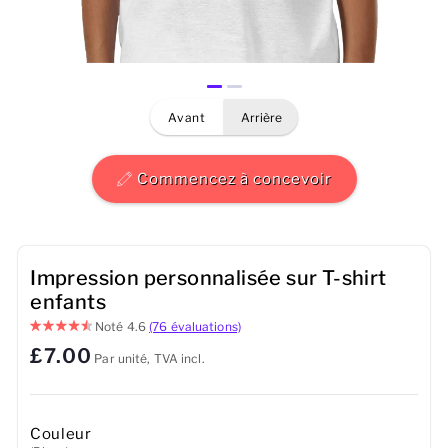
Hommes
Femmes
avant
arrière
Enfants
Bébé
Commencez à concevoir
Durable
Tasses
Impression personnalisée sur T-shirt
enfants
Serviettes
Noté
4.6
(76 évaluations)
£7.00
Par unité, TVA incl.
Sacs
Accessoires de sport
Couleur