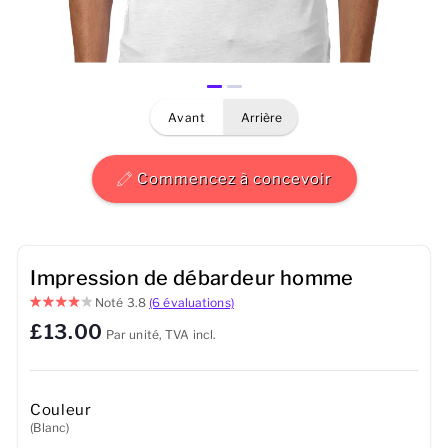
Hommes
Femmes
avant
arrière
Enfants
Bébé
Commencez à concevoir
Durable
Tasses
Impression de débardeur homme
Noté
3.8
(6 évaluations)
Serviettes
£13.00
Par unité, TVA incl.
Sacs
Accessoires de sport
Couleur
(Blanc)