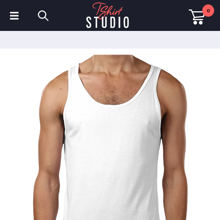
0
T-shirts
Sweats à capuche
Polos
Sweats
Chapeaux et Casquettes
Vêtements de sport
Vêtements de travail
Polaires & Vestes
Haute visibilité