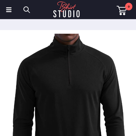
0
T-shirts
Sweats à capuche
Polos
Sweats
Chapeaux et Casquettes
Vêtements de sport
Vêtements de travail
Polaires & Vestes
Haute visibilité