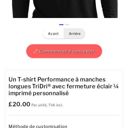
Hommes
Femmes
avant
arrière
Enfants
Bébé
Commencez à concevoir
Durable
Tasses
Un T-shirt Performance à manches
longues TriDri® avec fermeture éclair ¼
Serviettes
imprimé personnalisé
£20.00
Sacs
Par unité, TVA incl.
Accessoires de sport
Méthode de customisation