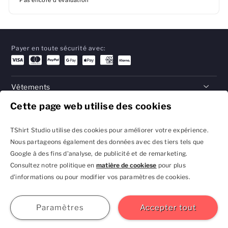
Pas encore d'évaluation
Payer en toute sécurité avec:
Vêtements
Cette page web utilise des cookies
Cadeaux
Aide
TShirt Studio utilise des cookies pour améliorer votre expérience.
Nous partageons également des données avec des tiers tels que
Google à des fins d'analyse, de publicité et de remarketing.
Consultez notre politique en
matière de cookiese
pour plus
Politique de confidentialité
Conditions générales
d'informations ou pour modifier vos paramètres de cookies.
et réglages des cookies
contacter@tshirtstudio.fr
2026 TShirt Studio
S'inscrire
Se
Aide
GBP
connecter