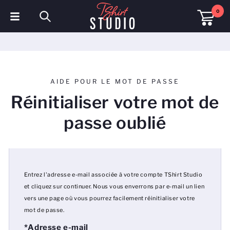
0
T-shirts
Sweats à capuche
AIDE POUR LE MOT DE PASSE
Polos
Réinitialiser votre mot de
Sweats
passe oublié
Chapeaux et Casquettes
Vêtements de sport
Entrez l'adresse e-mail associée à votre compte TShirt Studio
Vêtements de travail
et cliquez sur continuer. Nous vous enverrons par e-mail un lien
vers une page où vous pourrez facilement réinitialiser votre
Polaires & Vestes
mot de passe.
*Adresse e-mail
Haute visibilité