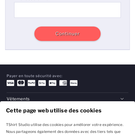
Hommes
Femmes
Continuer
Enfants
Bébé
Durable
Payer en toute sécurité avec:
Tasses
Serviettes
Vêtements
Sacs
Cette page web utilise des cookies
Cadeaux
Accessoires de sport
Aide
TShirt Studio utilise des cookies pour améliorer votre expérience.
Nous partageons également des données avec des tiers tels que