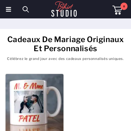
0
T-shirts
Sweats à capuche
Cadeaux De Mariage Originaux
Et Personnalisés
Polos
Célébrez le grand jour avec des cadeaux personnalisés uniques.
Sweats
Chapeaux et Casquettes
Vêtements de sport
Vêtements de travail
Polaires & Vestes
Haute visibilité