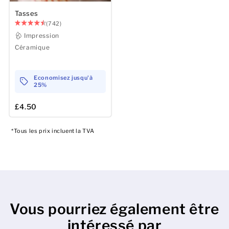
Tasses
Hommes
(742)
Impression
Femmes
Céramique
Enfants
Economisez jusqu'à
25%
Bébé
£4.50
Durable
*Tous les prix incluent la TVA
Tasses
Serviettes
Sacs
Vous pourriez également être
Accessoires de sport
intéressé par