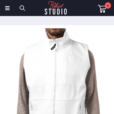
0
T-shirts
Sweats à capuche
Polos
Sweats
Chapeaux et Casquettes
Vêtements de sport
Vêtements de travail
Polaires & Vestes
Haute visibilité