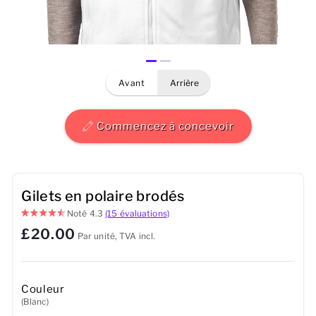
Hommes
Femmes
avant
arrière
Enfants
Bébé
Commencez à concevoir
Durable
Tasses
Gilets en polaire brodés
Noté
4.3
(15 évaluations)
Serviettes
£20.00
Par unité, TVA incl.
Sacs
Accessoires de sport
Couleur
(Blanc)