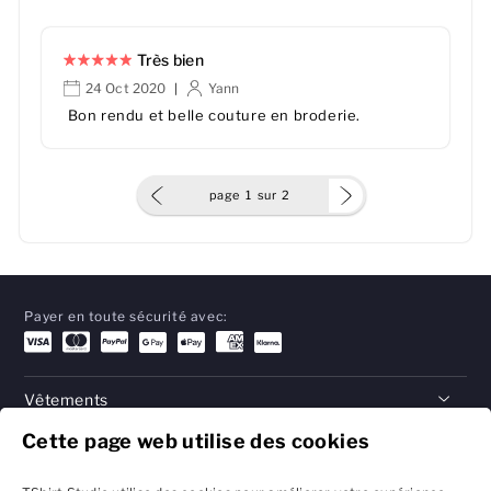
Très bien
24 Oct 2020
Yann
|
Bon rendu et belle couture en broderie.
page
1
sur
2
Payer en toute sécurité avec:
Vêtements
Cette page web utilise des cookies
Cadeaux
Aide