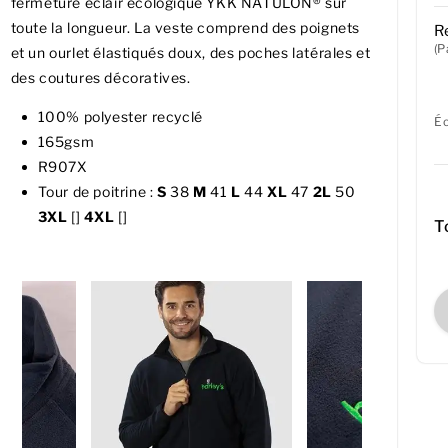
fermeture éclair écologique YKK NATULON® sur
toute la longueur. La veste comprend des poignets
R
(P
et un ourlet élastiqués doux, des poches latérales et
des coutures décoratives.
100% polyester recyclé
É
165gsm
R907X
Tour de poitrine :
S
38
M
41
L
44
XL
47
2L
50
3XL
[]
4XL
[]
T