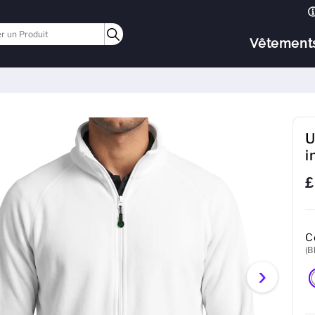
Vêtement
U
i
£
C
(B
›