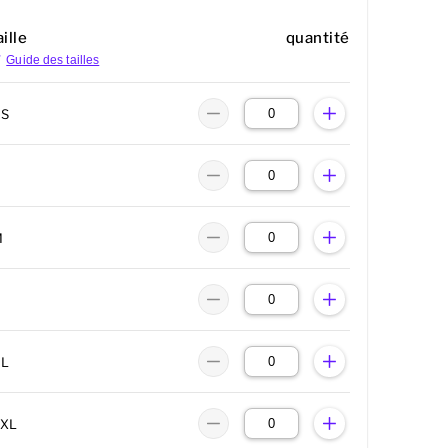
ille
quantité
Guide des tailles
XS
M
XL
2XL