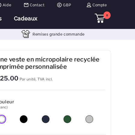
Aide
Contact
GBP
Compte
0
s
Cadeaux
Remises grande commande
ne veste en micropolaire recyclée
mprimée personnalisée
25.00
Par unité, TVA incl.
ouleur
lanc)