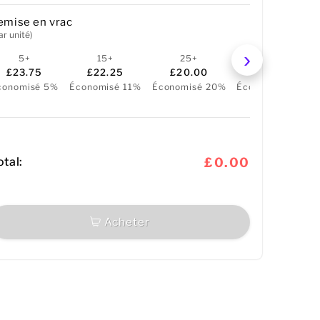
emise en vrac
ar unité)
5+
15+
25+
50+
£23.75
£22.25
£20.00
£19.25
conomisé 5%
Économisé 11%
Économisé 20%
Économisé 23%
otal:
£0.00
Acheter