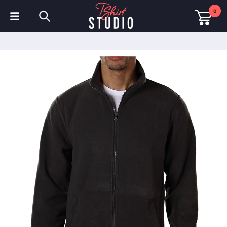
0
T-shirts
Sweats à capuche
Polos
Sweats
Chapeaux et Casquettes
Vêtements de sport
Vêtements de travail
Polaires & Vestes
Haute visibilité