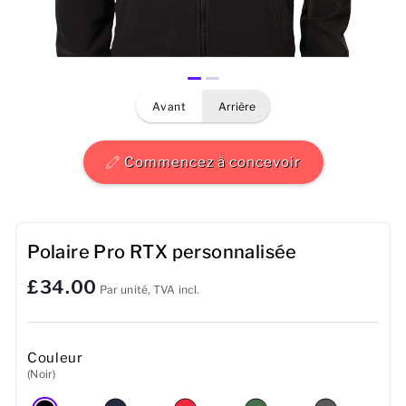
Hommes
Femmes
avant
arrière
Enfants
Bébé
Commencez à concevoir
Durable
Tasses
Polaire Pro RTX personnalisée
£34.00
Serviettes
Par unité, TVA incl.
Sacs
Couleur
Accessoires de sport
(Noir)