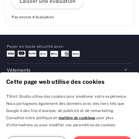
Laisser une évaluation
Pas encore d'évaluation
Payer en toute sécurité avec:
Vêtements
Cette page web utilise des cookies
Cadeaux
Aide
TShirt Studio utilise des cookies pour améliorer votre expérience.
Nous partageons également des données avec des tiers tels que
Google à des fins d'analyse, de publicité et de remarketing.
Consultez notre politique en
matière de cookiese
pour plus
Politique de confidentialité
Conditions générales
d'informations ou pour modifier vos paramètres de cookies.
et réglages des cookies
contacter@tshirtstudio.fr