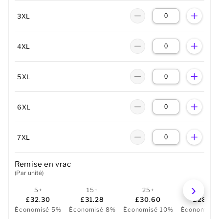
3XL
4XL
5XL
6XL
7XL
Remise en vrac
(Par unité)
5+
15+
25+
50+
£32.30
£31.28
£30.60
£28.22
Économisé 5%
Économisé 8%
Économisé 10%
Économisé 