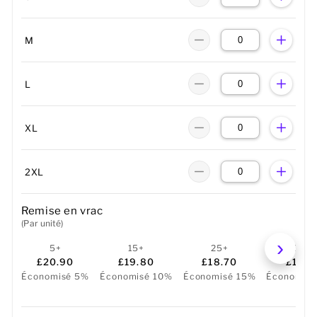
M
L
XL
2XL
Remise en vrac
(Par unité)
5+
15+
25+
50+
£20.90
£19.80
£18.70
£17.6
Économisé 5%
Économisé 10%
Économisé 15%
Économis