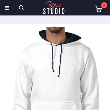
0
T-shirts
Sweats à capuche
Polos
Sweats
Chapeaux et Casquettes
Vêtements de sport
Vêtements de travail
Polaires & Vestes
Haute visibilité