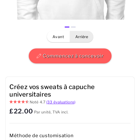
Hommes
Femmes
avant
arrière
Enfants
Bébé
Commencez à concevoir
Durable
Tasses
Créez vos sweats à capuche
universitaires
Serviettes
Noté
4.7
(33 évaluations)
£22.00
Par unité, TVA incl.
Sacs
Accessoires de sport
Méthode de customisation