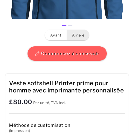
Hommes
Femmes
avant
arrière
Enfants
Bébé
Commencez à concevoir
Durable
Tasses
Veste softshell Printer prime pour
homme avec imprimante personnalisée
Serviettes
£80.00
Par unité, TVA incl.
Sacs
Accessoires de sport
Méthode de customisation
(Impression)