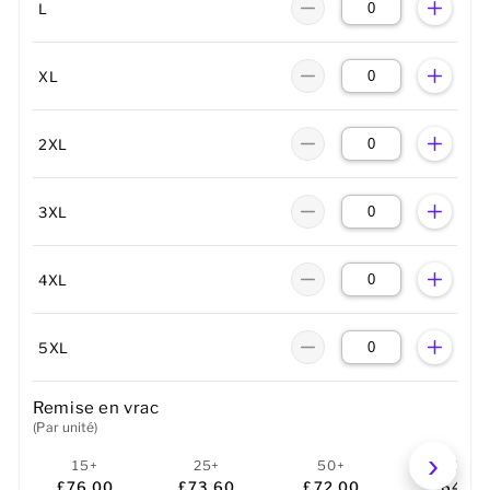
L
XL
2XL
3XL
4XL
5XL
Remise en vrac
(Par unité)
15+
25+
50+
100+
£76.00
£73.60
£72.00
£64.80