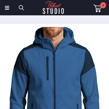
0
T-shirts
Sweats à capuche
Polos
Sweats
Chapeaux et Casquettes
Vêtements de sport
Vêtements de travail
Polaires & Vestes
Haute visibilité