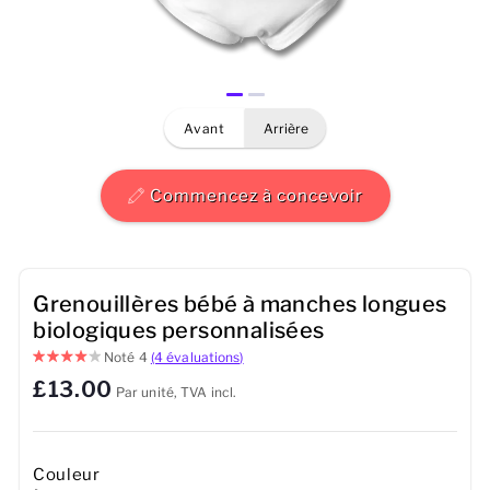
Hommes
Femmes
avant
arrière
Enfants
Bébé
Commencez à concevoir
Durable
Tasses
Grenouillères bébé à manches longues
biologiques personnalisées
Serviettes
Noté
4
(4 évaluations)
£13.00
Par unité, TVA incl.
Sacs
Accessoires de sport
Couleur