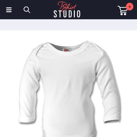
0
T-shirts
Sweats à capuche
Polos
Sweats
Chapeaux et Casquettes
Vêtements de sport
Vêtements de travail
Polaires & Vestes
Haute visibilité