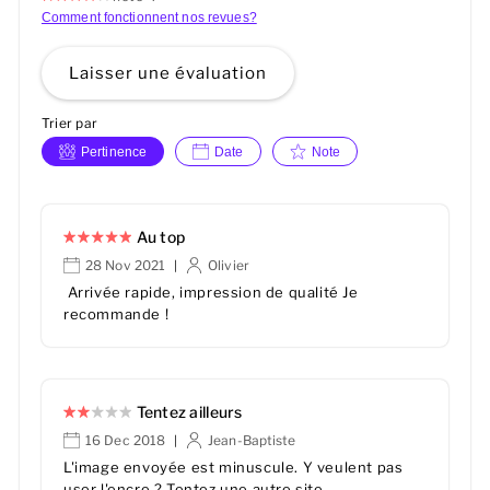
Comment fonctionnent nos revues?
Laisser une évaluation
Trier par
Pertinence
Date
Note
Au top
28 Nov 2021
Olivier
|
Arrivée rapide, impression de qualité Je
recommande !
Tentez ailleurs
16 Dec 2018
Jean-Baptiste
|
L'image envoyée est minuscule. Y veulent pas
user l'encre ? Tentez une autre site.