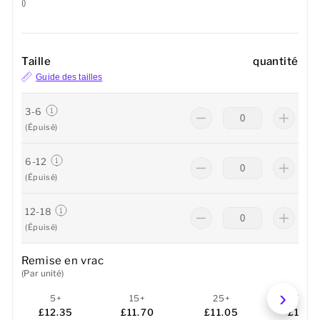
()
Taille
quantité
Guide des tailles
3-6
(Épuisé)
6-12
(Épuisé)
12-18
(Épuisé)
Remise en vrac
(Par unité)
5+
15+
25+
50+
£12.35
£11.70
£11.05
£10.4