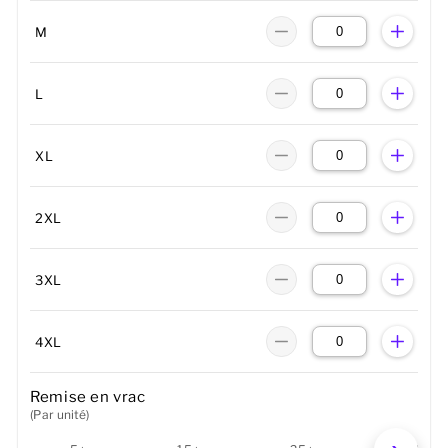
M
L
XL
2XL
3XL
4XL
Remise en vrac
(Par unité)