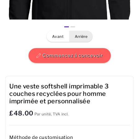
Hommes
Femmes
avant
arrière
Enfants
Bébé
Commencez à concevoir
Durable
Tasses
Une veste softshell imprimable 3
couches recyclées pour homme
Serviettes
imprimée et personnalisée
£48.00
Sacs
Par unité, TVA incl.
Accessoires de sport
Méthode de customisation