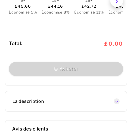
5+
15+
25+
50+
£45.60
£44.16
£42.72
£40.32
Économisé 5%
Économisé 8%
Économisé 11%
Économisé 
Total:
£0.00
Acheter
La description
Avis des clients