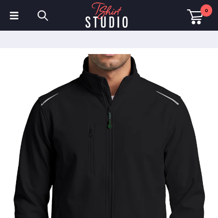
0
T-shirts
Sweats à capuche
Polos
Sweats
Chapeaux et Casquettes
Vêtements de sport
Vêtements de travail
Polaires & Vestes
Haute visibilité