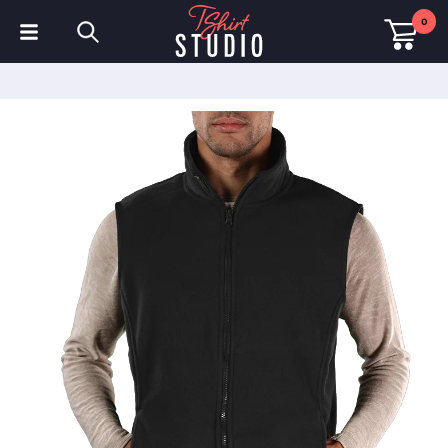
0
T-shirts
Sweats à capuche
Polos
Sweats
Chapeaux et Casquettes
Vêtements de sport
Vêtements de travail
Polaires & Vestes
Haute visibilité