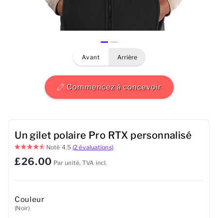
Hommes
Femmes
avant
arrière
Enfants
Bébé
Commencez à concevoir
Durable
Tasses
Un gilet polaire Pro RTX personnalisé
Noté
4.5
(2 évaluations)
Serviettes
£26.00
Par unité, TVA incl.
Sacs
Accessoires de sport
Couleur
(Noir)