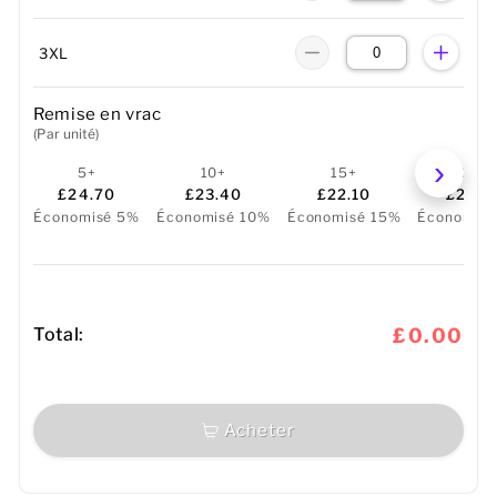
3XL
Remise en vrac
(Par unité)
5+
10+
15+
25+
£24.70
£23.40
£22.10
£20.8
Économisé 5%
Économisé 10%
Économisé 15%
Économis
Total:
£0.00
Acheter