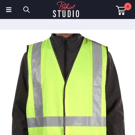
0
T-shirts
Sweats à capuche
Polos
Sweats
Chapeaux et Casquettes
Vêtements de sport
Vêtements de travail
Polaires & Vestes
Haute visibilité