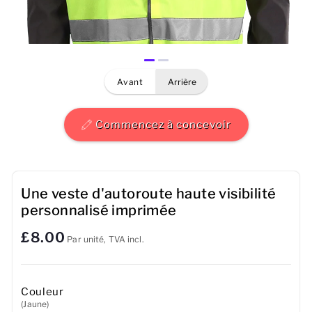
Hommes
Femmes
avant
arrière
Enfants
Bébé
Commencez à concevoir
Durable
Tasses
Une veste d'autoroute haute visibilité
personnalisé imprimée
Serviettes
£8.00
Par unité, TVA incl.
Sacs
Accessoires de sport
Couleur
(Jaune)