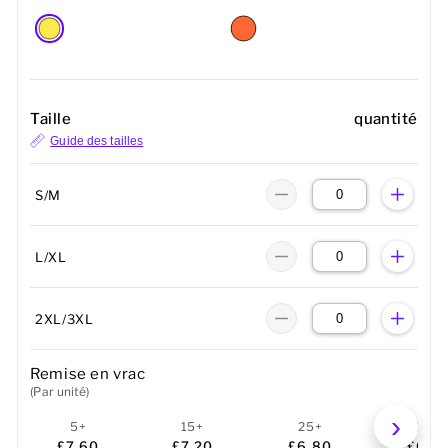
Taille
quantité
Guide des tailles
S/M
L/XL
2XL/3XL
Remise en vrac
(Par unité)
5+
15+
25+
50+
£7.60
£7.20
£6.80
£6.4