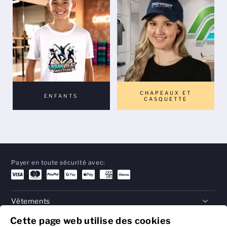
CHAPEAUX ET
ENFANTS
CASQUETTE
Payer en toute sécurité avec:
Vêtements
Cette page web utilise des cookies
Cadeaux