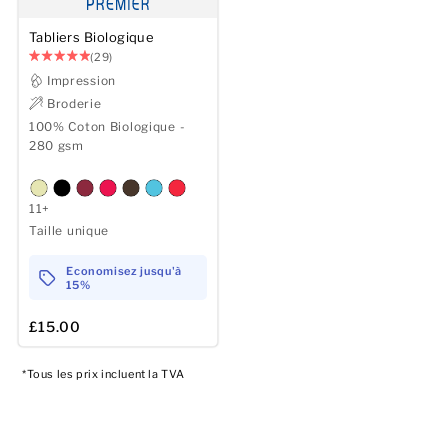
Tabliers Biologique
Hommes
(29)
Impression
Femmes
Broderie
100% Coton Biologique -
Enfants
280 gsm
Bébé
11+
Durable
Taille unique
Tasses
Economisez jusqu'à
15%
Serviettes
£15.00
Sacs
*Tous les prix incluent la TVA
Accessoires de sport