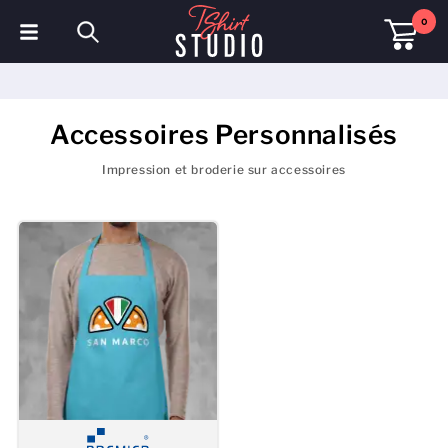
0
T-shirts
Sweats à capuche
Accessoires Personnalisés
Polos
Impression et broderie sur accessoires
Sweats
Chapeaux et Casquettes
Vêtements de sport
Vêtements de travail
Polaires & Vestes
Haute visibilité