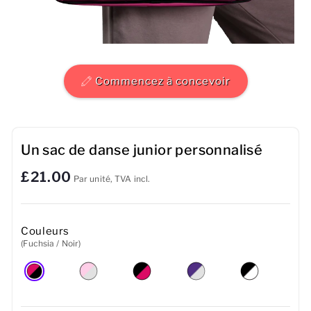
Hommes
Femmes
Commencez à concevoir
Enfants
Bébé
Un sac de danse junior personnalisé
Durable
£21.00
Par unité, TVA incl.
Tasses
Serviettes
Couleurs
(Fuchsia / Noir)
Sacs
Accessoires de sport