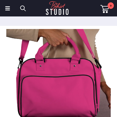
0
T-shirts
Sweats à capuche
Polos
Sweats
Chapeaux et Casquettes
Vêtements de sport
Vêtements de travail
Polaires & Vestes
Haute visibilité