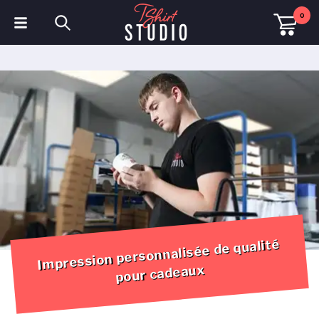
0
T-shirts
Sweats à capuche
Polos
Sweats
Chapeaux et Casquettes
Vêtements de sport
Impression personnalisée de qualité
Vêtements de travail
pour cadeaux
Polaires & Vestes
Haute visibilité