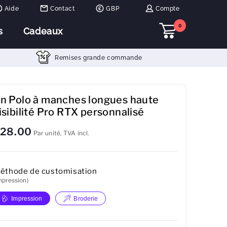
Aide
Contact
GBP
Compte
0
s
Cadeaux
Remises grande commande
n Polo à manches longues haute
isibilité Pro RTX personnalisé
28.00
Par unité, TVA incl.
éthode de customisation
mpression)
Impression
Broderie