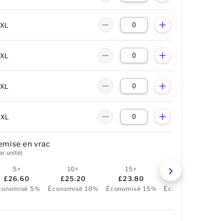
2XL
3XL
4XL
5XL
emise en vrac
ar unité)
5+
10+
15+
25+
£26.60
£25.20
£23.80
£22.40
conomisé 5%
Économisé 10%
Économisé 15%
Économisé 20%