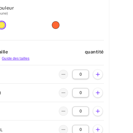
ouleur
aune)
ille
quantité
Guide des tailles
M
XL