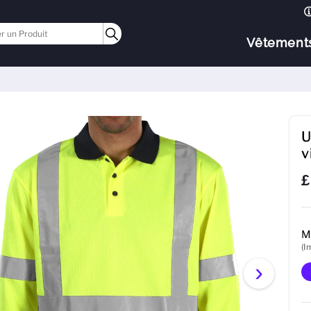
Vêtement
U
v
£
M
(I
›