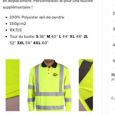
en déplacement. Personnalisez-le pour une touche
supplémentaire !
100% Polyester œil-de-perdrix
150g/m2
RX715
Tour du buste:
S
36"
M
40"
L
44"
XL
48"
2L
52"
3XL
56"
4XL
60"
R
(P
É