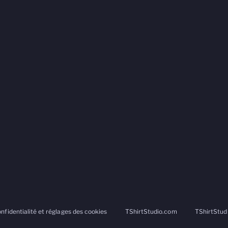
onfidentialité et réglages des cookies
TShirtStudio.com
TShirtStud