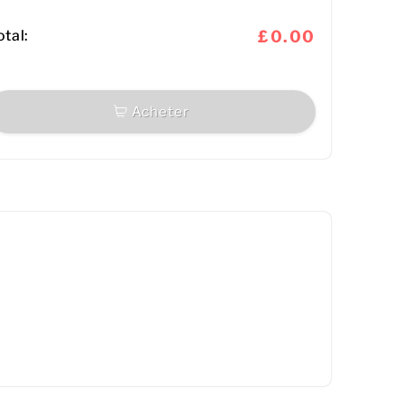
otal:
£0.00
Acheter