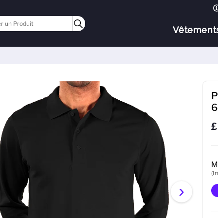
Vêtement
P
6
£
M
(I
›