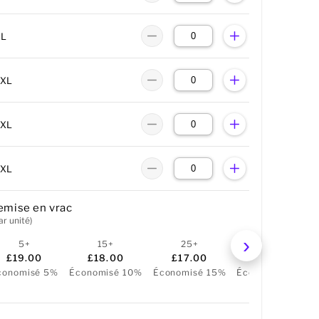
XL
2XL
3XL
4XL
emise en vrac
ar unité)
5+
15+
25+
50+
£19.00
£18.00
£17.00
£16.00
conomisé 5%
Économisé 10%
Économisé 15%
Économisé 20%