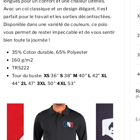
longues pour un confort et une chaleur ultimes.
Avec un col classique et un design élégant, il est
parfait pour le travail et les sorties décontractées.
Disponible dans une variété de couleurs, ce polo
vous permet de rester impeccable et de vous sentir
bien toute la journée !
35% Coton durable, 65% Polyester
160 g/m2
TRS222
Tour du buste:
XS
36"
S
38"
M
40"
L
42"
XL
44"
2L
47"
3XL
50"
4XL
53"
R
(P
É