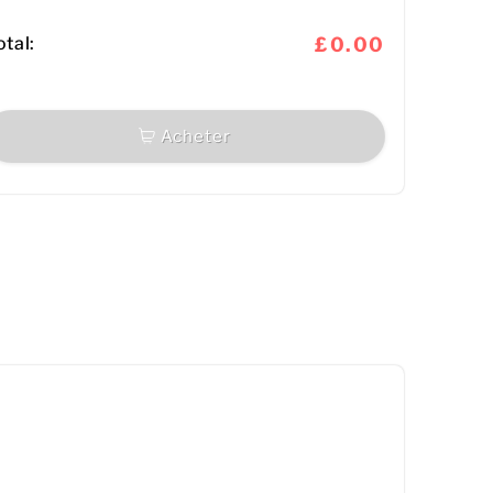
otal:
£0.00
Acheter