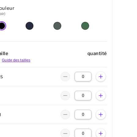
ouleur
oir)
ille
quantité
Guide des tailles
XS
M