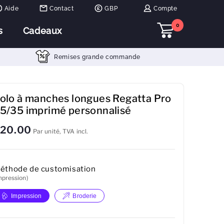
Aide
Contact
GBP
Compte
0
s
Cadeaux
Remises grande commande
olo à manches longues Regatta Pro
5/35 imprimé personnalisé
20.00
Par unité, TVA incl.
éthode de customisation
mpression)
Impression
Broderie